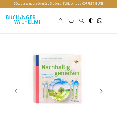
Découvrez notre dernière étude sur l'efficacité du COFFRET JEÛNE