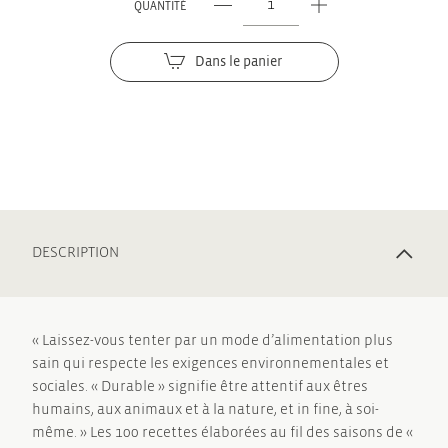
QUANTITÉ
quantité
de
Je
Dans le panier
mange
bio,
responsable
et
bon
DESCRIPTION
« Laissez-vous tenter par un mode d’alimentation plus
sain qui respecte les exigences environnementales et
sociales. « Durable » signifie être attentif aux êtres
humains, aux animaux et à la nature, et in fine, à soi-
même. » Les 100 recettes élaborées au fil des saisons de «