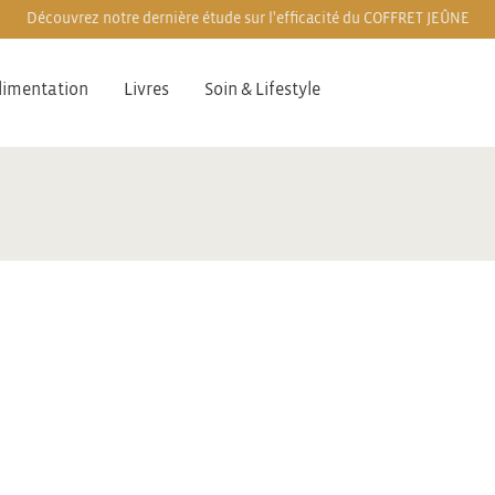
Découvrez notre dernière étude sur l'efficacité du COFFRET JEÛNE
limentation
Livres
Soin & Lifestyle