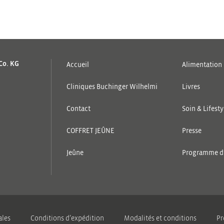
Co. KG
Accueil
Alimentation
Cliniques Buchinger Wilhelmi
Livres
Contact
Soin & Lifesty
COFFRET JEÛNE
Presse
Jeûne
Programme d’a
ales
Conditions d’expédition
Modalités et conditions
Pr