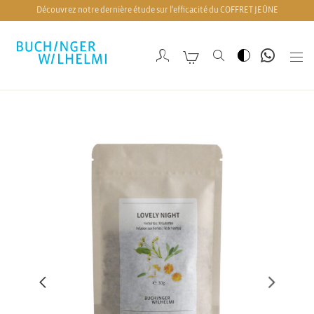
Découvrez notre dernière étude sur l'efficacité du COFFRET JEÛNE