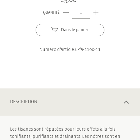
QUANTITÉ
quantité
de
«
Dans le panier
Lovely
night
Numéro d'article:
u-fa-1100-11
Tee
»
Buchinger
Wilhelmi
DESCRIPTION
Les tisanes sont réputées pour leurs effets à la fois
tonifiants, purifiants et drainants. Les nôtres sont en