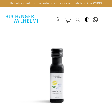
Descubra nuestro último estudio sobre los efectos de la BOX de AYUNO