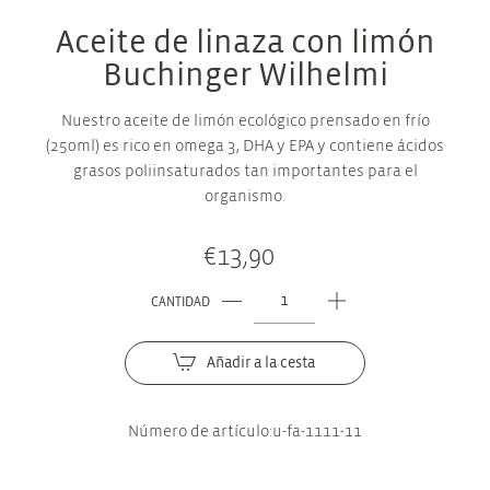
Aceite de linaza con limón
Buchinger Wilhelmi
Nuestro aceite de limón ecológico prensado en frío
(250ml) es rico en omega 3, DHA y EPA y contiene ácidos
grasos poliinsaturados tan importantes para el
organismo.
€
13,90
CANTIDAD
Aceite
de
linaza
Añadir a la cesta
con
limón
Número de artículo:
u-fa-1111-11
Buchinger
Wilhelmi
cantidad