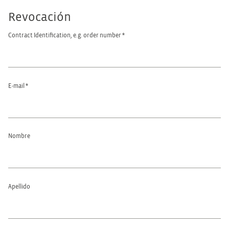
Revocación
Contract Identification, e.g. order number
*
E-mail
*
Nombre
Email
(repeat)
*
Apellido