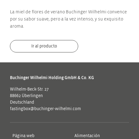
La miel de flores de verano Buchinger Wilhelmi convence
por su sabor suave, pero a la vez intenso, y su exquisito
aroma.
Ir al producto
Buchinger Wilhelmi Holding GmbH & Co. KG
Wilhelm-Beck-Str. 27
88662 Überlingen
Deutschland
fastingbox@buchinger-wilhelmi.com
Página web
Alimentación