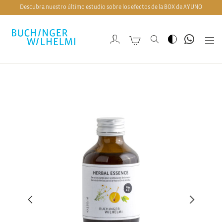
Descubra nuestro último estudio sobre los efectos de la BOX de AYUNO