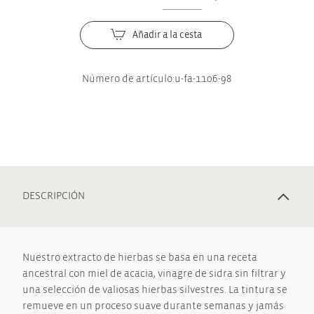
Esencia
era:
es:
de
17,20 €.
14,62 €.
hierbas
Añadir a la cesta
silvestres
Buchinger
Número de artículo:
u-fa-1106-98
Wilhelmi
cantidad
DESCRIPCIÓN
Nuestro extracto de hierbas se basa en una receta
ancestral con miel de acacia, vinagre de sidra sin filtrar y
una selección de valiosas hierbas silvestres. La tintura se
remueve en un proceso suave durante semanas y jamás