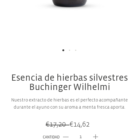
Esencia de hierbas silvestres
Buchinger Wilhelmi
Nuestro extracto de hierbas es el perfecto acompañante
durante el ayuno con su aroma a menta fresca aporta.
€
17,20
€
14,62
El
El
precio
precio
CANTIDAD
original
actual