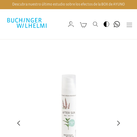
Descubra nuestro último estudio sobre los efectos de la BOX de AYUNO