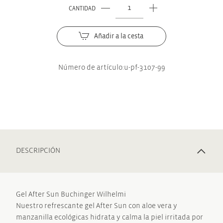
CANTIDAD
Buchinger
Wilhelmi
After
Añadir a la cesta
Sun
Gel
Número de artículo:
u-pf-3107-99
cantidad
DESCRIPCIÓN
Gel After Sun Buchinger Wilhelmi
Nuestro refrescante gel After Sun con aloe vera y
manzanilla ecológicas hidrata y calma la piel irritada por